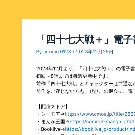
「四十七大戦＋」電子
By
hifumix0123
/
2023年12月25日
2023年12月より、「四十七大戦＋」の電子
初回～8話までは毎週更新中です。
前作「四十七大戦」とキャラクターは共通な
前作をご存じない方も、ぜひこの機会に、電
【配信ストア】
・シーモア⇒
https://www.cmoa.jp/title/282
・まんが王国⇒
https://comic.k-manga.jp/tit
・Booklive⇒
https://bookliv
e.jp/product/in